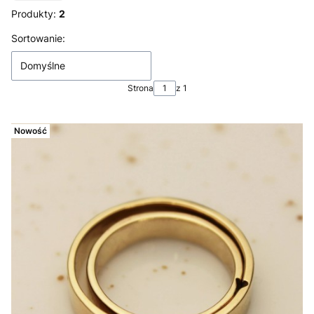
Produkty:
2
Lista produktów
Sortowanie:
Domyślne
Strona
z 1
Nowość