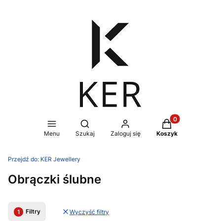
Produkty w koszy
Otwórz wyszukiwarkę
Menu
Szukaj
Zaloguj się
Koszyk
Przejdź do:
KER Jewellery
Obrączki ślubne
Filtry
Wyczyść filtry