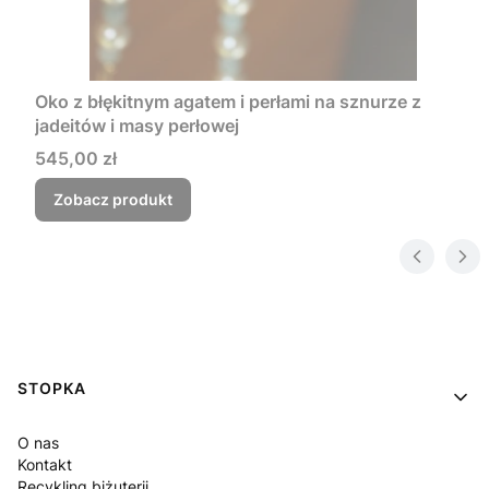
Oko z błękitnym agatem i perłami na sznurze z
jadeitów i masy perłowej
Cena
545,00 zł
Zobacz produkt
Linki w stopce
STOPKA
O nas
Kontakt
Recykling biżuterii